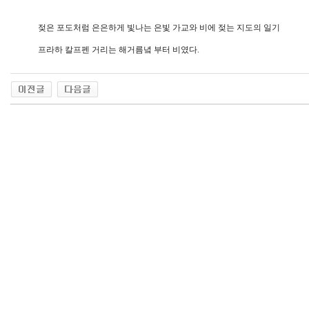
젖은 포도처럼 은은하게 빛나는 은빛 가교와 비에 젖는 지도의 일기
프라하 칼프펜 거리는 해거름녘 부터 비였다.