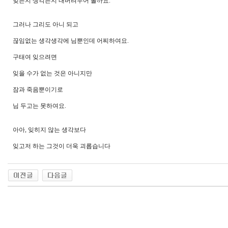
잊든지 생각든지 내버려두어 볼까요.
그러나 그리도 아니 되고
끊임없는 생각생각에 님뿐인데 어찌하여요.
​구태여 잊으려면
잊을 수가 없는 것은 아니지만
잠과 죽음뿐이기로
님 두고는 못하여요.
아아, 잊히지 않는 생각보다
잊고저 하는 그것이 더욱 괴롭습니다