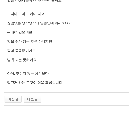
잊든지 생각든지 내버려두어 볼까요.
그러나 그리도 아니 되고
끊임없는 생각생각에 님뿐인데 어찌하여요.
​구태여 잊으려면
잊을 수가 없는 것은 아니지만
잠과 죽음뿐이기로
님 두고는 못하여요.
아아, 잊히지 않는 생각보다
잊고저 하는 그것이 더욱 괴롭습니다