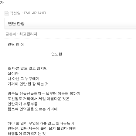
가
작성일 : 12-01-02 14:03
연탄 한장
글쓴이 :
최고관리자
연탄 한 장
안도현
또 다른 말도 많고 많지만
삶이란
나 아닌 그 누구에게
기꺼이 연탄 한 장 되는 것
방구들 선들선들해지는 날부터 이듬해 봄까지
조선팔도 거리에서 제일 아름다운 것은
연탄차가 부릉부릉
힘쓰며 언덕길을 오르는 거라네
해야 할 일이 무엇인가를 알고 있다는듯이
연탄은, 일단 제몸에 불이 옮겨 붙었다 하면
하염없이 뜨거워지는 것