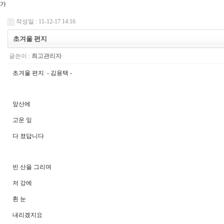
가
작성일 : 11-12-17 14:16
초겨울 편지
글쓴이 :
최고관리자
초겨울 편지 - 김용택 -
앞산에
고운 잎
다 졌답니다
빈 산을 그리며
저 강에
흰 눈
내리겠지요